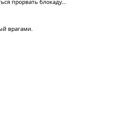
ться прорвать блокаду…
тый врагами.