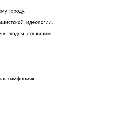
ему городу.
фашистской идеологии.
ти к людям ,отдавшим
кая симфония»