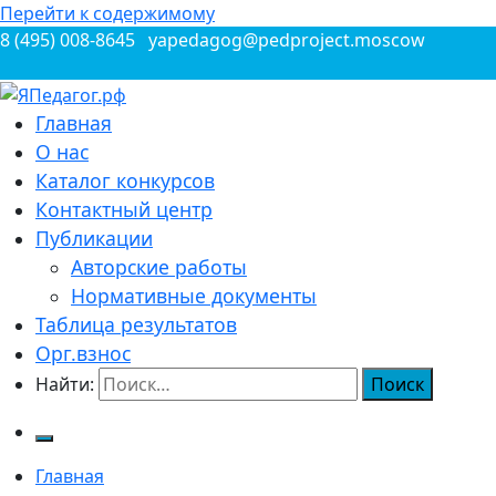
Перейти к содержимому
8 (495) 008-8645
yapedagog@pedproject.moscow
Всероссийские конкурсы для педагогов
Главная
ЯПедагог.рф
О нас
Каталог конкурсов
Контактный центр
Публикации
Авторские работы
Нормативные документы
Таблица результатов
Орг.взнос
Найти:
Главная