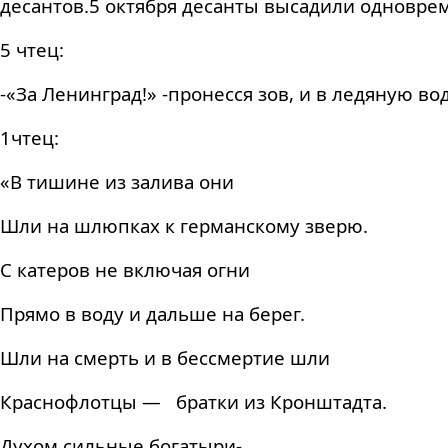
десантов.5 октября десанты высадили одноврем
5 чтец:
-«За Ленинград!» -пронесся зов, и в ледяную во
1чтец:
«В тишине из залива они
Шли на шлюпках к германскому зверю.
С катеров не включая огни
Прямо в воду и дальше на берег.
Шли на смерть и в бессмертие шли
Краснофлотцы — братки из Кронштадта.
Духом сильные богатыри-