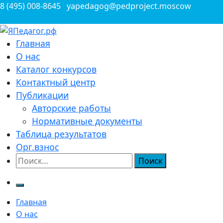
Перейти
8 (495) 008-8645
yapedagog@pedproject.moscow
к
содержимому
Всероссийские конкурсы для педагогов
Главная
ЯПедагог.рф
О нас
Каталог конкурсов
Контактный центр
Публикации
Авторские работы
Нормативные документы
Таблица результатов
Орг.взнос
Найти:
Главная
О нас