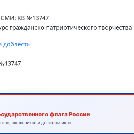
 СМИ: КВ №13747
рс гражданско-патриотического творчества 
я доблесть
 №13747
осударственного флага России
гогов, школьников и дошкольников