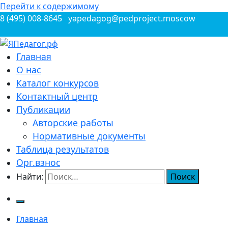
Перейти к содержимому
8 (495) 008-8645
yapedagog@pedproject.moscow
Всероссийские конкурсы для педагогов
Главная
ЯПедагог.рф
О нас
Каталог конкурсов
Контактный центр
Публикации
Авторские работы
Нормативные документы
Таблица результатов
Орг.взнос
Найти:
Главная