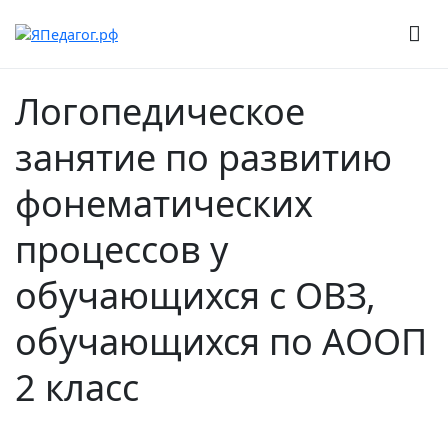
Перейти
к
содержимому
Всероссийские конкурсы для педагогов
ЯПедагог.рф
Логопедическое
занятие по развитию
фонематических
процессов у
обучающихся с ОВЗ,
обучающихся по АООП
2 класс