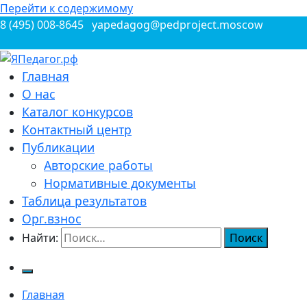
Перейти к содержимому
8 (495) 008-8645
yapedagog@pedproject.moscow
Всероссийские конкурсы для педагогов
Главная
ЯПедагог.рф
О нас
Каталог конкурсов
Контактный центр
Публикации
Авторские работы
Нормативные документы
Таблица результатов
Орг.взнос
Найти:
Главная