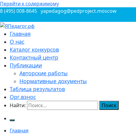
Перейти к содержимому
8 (495) 008-8645
yapedagog@pedproject.moscow
Всероссийские конкурсы для педагогов
Главная
ЯПедагог.рф
О нас
Каталог конкурсов
Контактный центр
Публикации
Авторские работы
Нормативные документы
Таблица результатов
Орг.взнос
Найти:
Главная