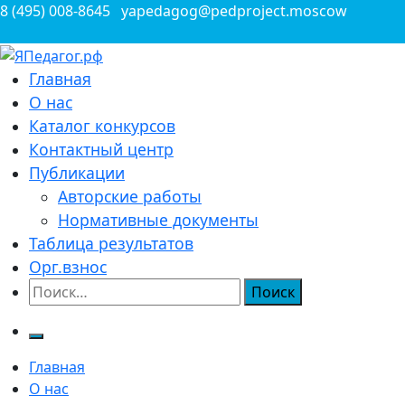
Перейти
8 (495) 008-8645
yapedagog@pedproject.moscow
к
содержимому
Всероссийские конкурсы для педагогов
Главная
ЯПедагог.рф
О нас
Каталог конкурсов
Контактный центр
Публикации
Авторские работы
Нормативные документы
Таблица результатов
Орг.взнос
Найти:
Главная
О нас