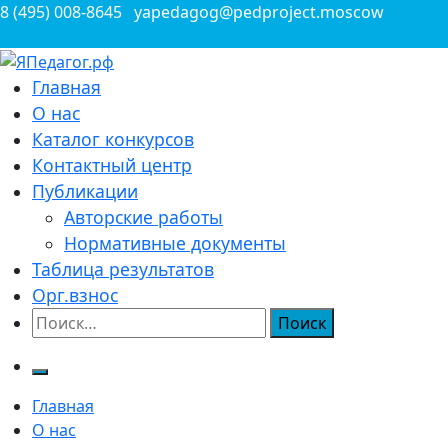
Перейти
8 (495) 008-8645
yapedagog@pedproject.moscow
к
содержимому
Всероссийские конкурсы для педагогов
Главная
ЯПедагог.рф
О нас
Каталог конкурсов
Контактный центр
Публикации
Авторские работы
Нормативные документы
Таблица результатов
Орг.взнос
Найти:
Главная
О нас