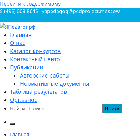
Перейти к содержимому
8 (495) 008-8645
yapedagog@pedproject.moscow
Всероссийские конкурсы для педагогов
Главная
ЯПедагог.рф
О нас
Каталог конкурсов
Контактный центр
Публикации
Авторские работы
Нормативные документы
Таблица результатов
Орг.взнос
Найти:
Главная