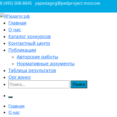
Перейти
8 (495) 008-8645
yapedagog@pedproject.moscow
к
содержимому
Всероссийские конкурсы для педагогов
Главная
ЯПедагог.рф
О нас
Каталог конкурсов
Контактный центр
Публикации
Авторские работы
Нормативные документы
Таблица результатов
Орг.взнос
Найти:
Главная
О нас