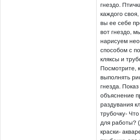
гнездо. Птичк
каждого своя,
вы ее себе пр
вот гнездо, м
нарисуем не
способом с 
кляксы и труб
Посмотрите, к
выполнять ри
гнезда. Показ
объяснение 
раздувания к
трубочку- Чт
для работы? (
краски- акваре