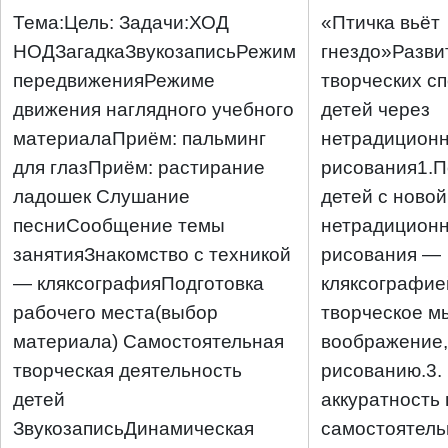
Тема:Цель: Задачи:ХОД
«Птичка вьёт
НОДЗагадкаЗвукозаписьРежим
гнездо»Разви
передвиженияРежиме
творческих с
движения наглядного учебного
детей через
материалаПриём: пальминг
нетрадиционн
для глазПриём: растирание
рисования1.П
ладошек Слушание
детей с новой
песниСообщение темы
нетрадиционн
занятияЗнакомство с техникой
рисования —
— кляксографияПодготовка
кляксографие
рабочего места(выбор
творческое м
материала)
Самостоятельная
воображение,
творческая деятельность
рисованию.3.
детей
аккуратность 
ЗвукозаписьДинамическая
самостоятель