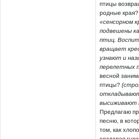
птицы возвра
родные края
«сенсорном 
подвешены к
птиц. Воспи
вращает кре
узнают и на
перелетных 
весной заним
птицы?
(стро
откладывают
высиживают 
Предлагаю п
песню, в кото
том, как хлопо
создавая гнез