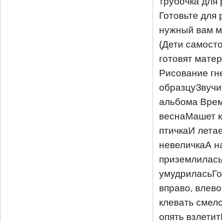
трубочка для 
Готовьте для
нужный вам 
(Дети самост
готовят мате
Рисование гн
образцуЗвучи
альбома Вре
веснаМашет 
птичкаИ лета
невеличкаА н
приземлилась
умудриласьГ
вправо, влев
клевать смел
опять взлетит