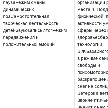
паузаРежим смены
организации 
динамических
места.4.
Подд
позСамостоятельная
физической, 
творческая деятельность
активности у
детейЗвукозаписьИтогРежим
сферы через
передвижения и
здоровьесбе
положительных эмоций
технологии
В.Ф.Базарног
в режиме сен
свободы и
психомоторно
раскрепощени
снег на солнц
Ветерок в вет
Звонче птичьи
Значит к нам