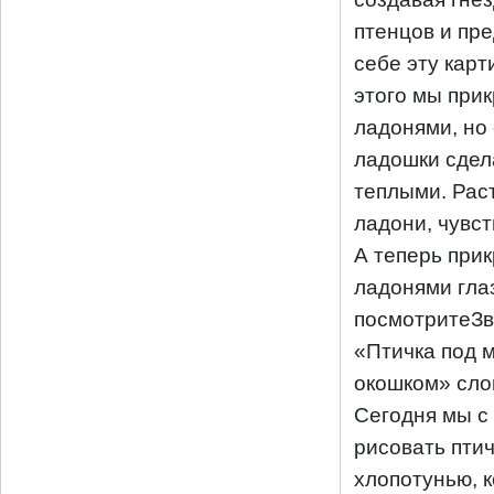
птенцов и пр
себе эту карт
этого мы при
ладонями, но
ладошки сде
теплыми. Рас
ладони, чувст
А теперь при
ладонями глаз
посмотритеЗв
«Птичка под 
окошком» слов
Сегодня мы с
рисовать птич
хлопотунью, к