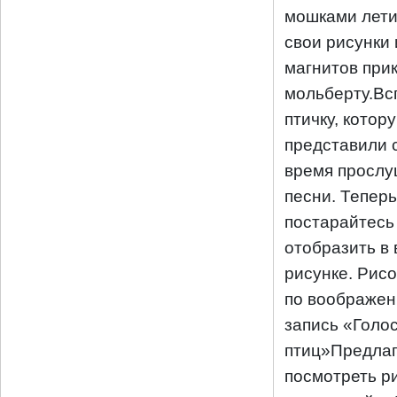
мошками лети
свои рисунки
магнитов прик
мольберту.Вс
птичку, котор
представили 
время просл
песни. Теперь
постарайтесь
отобразить в
рисунке. Рис
по воображен
запись «Голо
птиц»Предлаг
посмотреть р