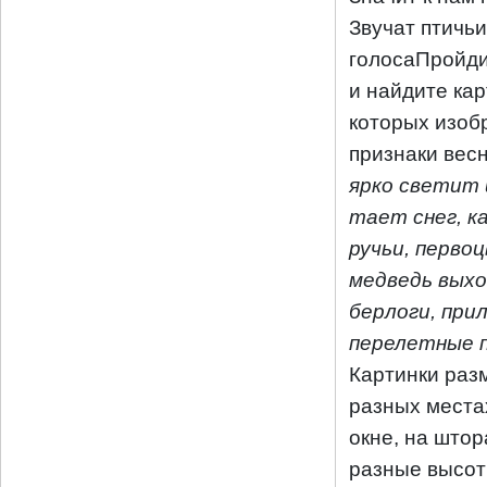
Звучат птичьи
голосаПройди
и найдите кар
которых изо
признаки вес
ярко светит 
тает снег, к
ручьи, перво
медведь выхо
берлоги, пр
перелетные 
Картинки раз
разных местах
окне, на штор
разные высот