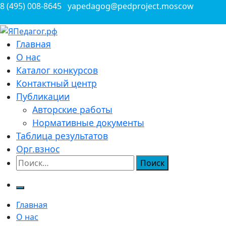
Перейти
8 (495) 008-8645
yapedagog@pedproject.moscow
к
содержимому
Всероссийские конкурсы для педагогов
Главная
ЯПедагог.рф
О нас
Каталог конкурсов
Контактный центр
Публикации
Авторские работы
Нормативные документы
Таблица результатов
Орг.взнос
Найти:
Главная
О нас