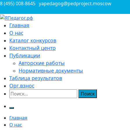
Перейти
8 (495) 008-8645
yapedagog@pedproject.moscow
к
содержимому
Всероссийские конкурсы для педагогов
Главная
ЯПедагог.рф
О нас
Каталог конкурсов
Контактный центр
Публикации
Авторские работы
Нормативные документы
Таблица результатов
Орг.взнос
Найти:
Главная
О нас