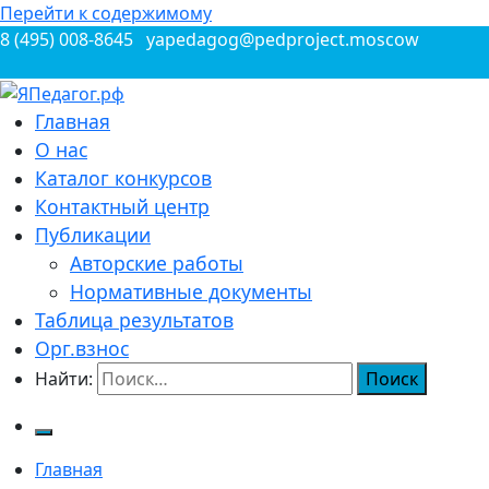
Перейти к содержимому
8 (495) 008-8645
yapedagog@pedproject.moscow
Всероссийские конкурсы для педагогов
Главная
ЯПедагог.рф
О нас
Каталог конкурсов
Контактный центр
Публикации
Авторские работы
Нормативные документы
Таблица результатов
Орг.взнос
Найти:
Главная