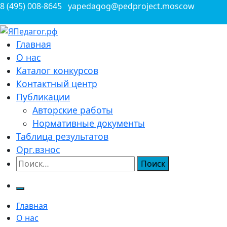
Перейти
8 (495) 008-8645
yapedagog@pedproject.moscow
к
содержимому
Всероссийские конкурсы для педагогов
Главная
ЯПедагог.рф
О нас
Каталог конкурсов
Контактный центр
Публикации
Авторские работы
Нормативные документы
Таблица результатов
Орг.взнос
Найти:
Главная
О нас