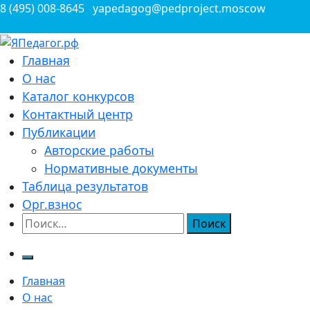
Перейти
8 (495) 008-8645
yapedagog@pedproject.moscow
к
содержимому
Всероссийские конкурсы для педагогов
Главная
ЯПедагог.рф
О нас
Каталог конкурсов
Контактный центр
Публикации
Авторские работы
Нормативные документы
Таблица результатов
Орг.взнос
Найти:
Главная
О нас