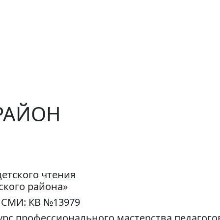
РАЙОН
детского чтения
ского района»
 СМИ: КВ №13979
урс профессионального мастерства педагого