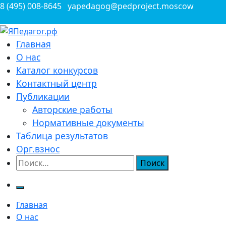
Перейти
8 (495) 008-8645
yapedagog@pedproject.moscow
к
содержимому
Всероссийские конкурсы для педагогов
Главная
ЯПедагог.рф
О нас
Каталог конкурсов
Контактный центр
Публикации
Авторские работы
Нормативные документы
Таблица результатов
Орг.взнос
Найти:
Главная
О нас