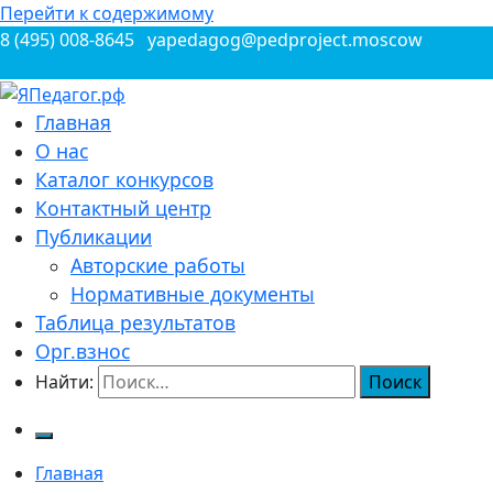
Перейти к содержимому
8 (495) 008-8645
yapedagog@pedproject.moscow
Всероссийские конкурсы для педагогов
Главная
ЯПедагог.рф
О нас
Каталог конкурсов
Контактный центр
Публикации
Авторские работы
Нормативные документы
Таблица результатов
Орг.взнос
Найти:
Главная