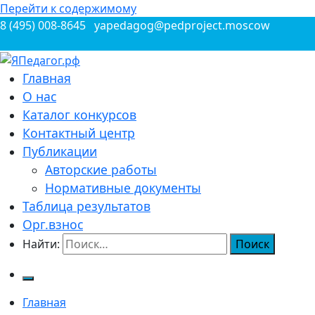
Перейти к содержимому
8 (495) 008-8645
yapedagog@pedproject.moscow
Всероссийские конкурсы для педагогов
Главная
ЯПедагог.рф
О нас
Каталог конкурсов
Контактный центр
Публикации
Авторские работы
Нормативные документы
Таблица результатов
Орг.взнос
Найти:
Главная