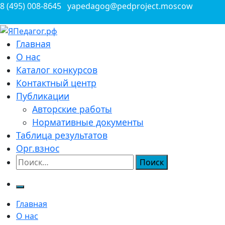
Перейти
8 (495) 008-8645
yapedagog@pedproject.moscow
к
содержимому
Всероссийские конкурсы для педагогов
Главная
ЯПедагог.рф
О нас
Каталог конкурсов
Контактный центр
Публикации
Авторские работы
Нормативные документы
Таблица результатов
Орг.взнос
Найти:
Главная
О нас