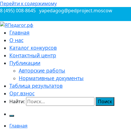
Перейти к содержимому
8 (495) 008-8645
yapedagog@pedproject.moscow
Всероссийские конкурсы для педагогов
Главная
ЯПедагог.рф
О нас
Каталог конкурсов
Контактный центр
Публикации
Авторские работы
Нормативные документы
Таблица результатов
Орг.взнос
Найти:
Главная