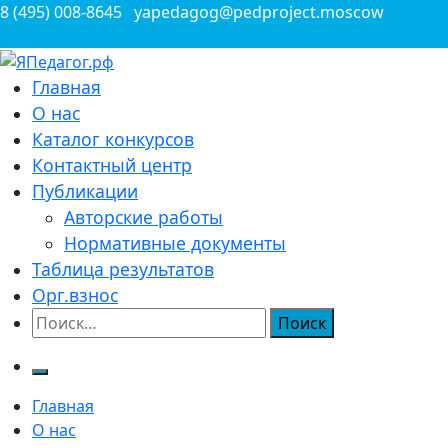
Перейти
8 (495) 008-8645
yapedagog@pedproject.moscow
к
содержимому
Всероссийские конкурсы для педагогов
Главная
ЯПедагог.рф
О нас
Каталог конкурсов
Контактный центр
Публикации
Авторские работы
Нормативные документы
Таблица результатов
Орг.взнос
Найти:
Главная
О нас