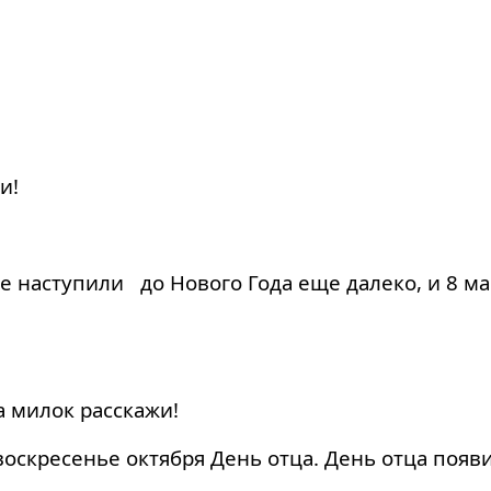
и!
 наступили до Нового Года еще далеко, и 8 ма
а милок расскажи!
 воскресенье октября День отца. День отца поя