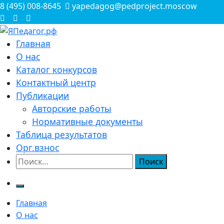
Перейти
8 (495) 008-8645
yapedagog@pedproject.moscow
к
содержимому
Всероссийские конкурсы для педагогов
Главная
ЯПедагог.рф
О нас
Каталог конкурсов
Контактный центр
Публикации
Авторские работы
Нормативные документы
Таблица результатов
Орг.взнос
Найти:
Главная
О нас