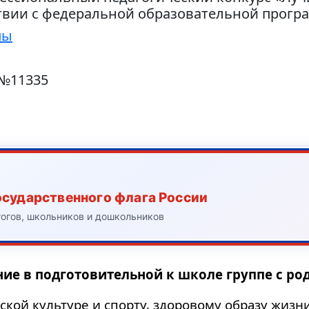
ствии с федеральной образовательной прог
пы
 №11335
осударственного флага России
гогов, школьников и дошкольников
ие в подготовительной к школе группе с р
кой культуре и спорту, здоровому образу жизн