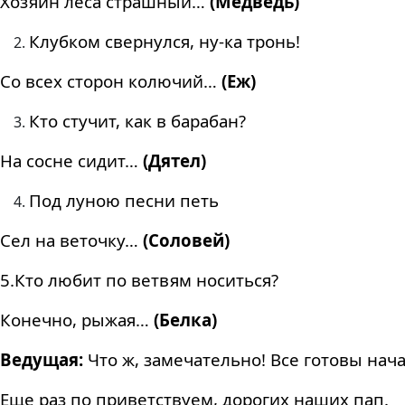
Хозяин леса страшный…
(Медведь)
Клубком свернулся, ну-ка тронь!
Со всех сторон колючий…
(Еж)
Кто стучит, как в барабан?
На сосне сидит…
(Дятел)
Под луною песни петь
Сел на веточку…
(Соловей)
5.Кто любит по ветвям носиться?
Конечно, рыжая…
(Белка)
Ведущая:
Что ж, замечательно! Все готовы нача
Еще раз по приветствуем, дорогих наших пап.