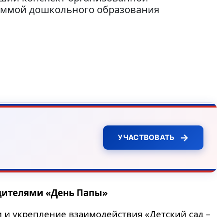
раммой дошкольного образования
→
УЧАСТВОВАТЬ
одителями «День Папы»
и и укрепление взаимодействия «Детский сад –