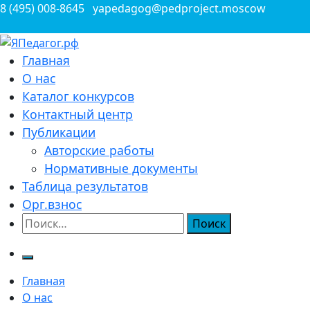
Перейти
8 (495) 008-8645
yapedagog@pedproject.moscow
к
содержимому
Всероссийские конкурсы для педагогов
Главная
ЯПедагог.рф
О нас
Каталог конкурсов
Контактный центр
Публикации
Авторские работы
Нормативные документы
Таблица результатов
Орг.взнос
Найти:
Главная
О нас