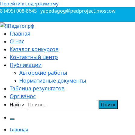
Перейти к содержимому
8 (495) 008-8645
yapedagog@pedproject.moscow
Всероссийские конкурсы для педагогов
Главная
ЯПедагог.рф
О нас
Каталог конкурсов
Контактный центр
Публикации
Авторские работы
Нормативные документы
Таблица результатов
Орг.взнос
Найти:
Главная