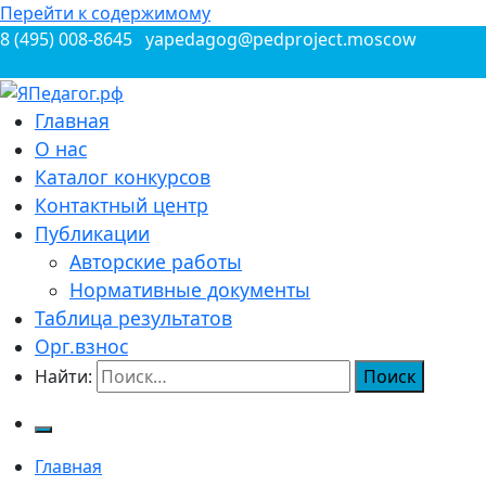
Перейти к содержимому
8 (495) 008-8645
yapedagog@pedproject.moscow
Всероссийские конкурсы для педагогов
Главная
ЯПедагог.рф
О нас
Каталог конкурсов
Контактный центр
Публикации
Авторские работы
Нормативные документы
Таблица результатов
Орг.взнос
Найти:
Главная