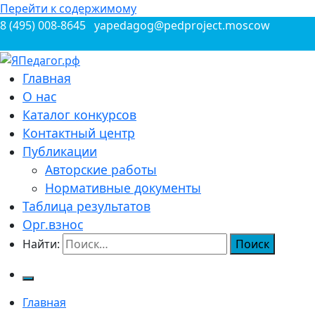
Перейти к содержимому
8 (495) 008-8645
yapedagog@pedproject.moscow
Всероссийские конкурсы для педагогов
Главная
ЯПедагог.рф
О нас
Каталог конкурсов
Контактный центр
Публикации
Авторские работы
Нормативные документы
Таблица результатов
Орг.взнос
Найти:
Главная