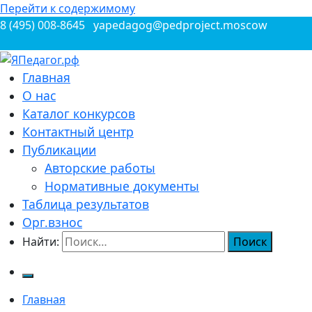
Перейти к содержимому
8 (495) 008-8645
yapedagog@pedproject.moscow
Всероссийские конкурсы для педагогов
Главная
ЯПедагог.рф
О нас
Каталог конкурсов
Контактный центр
Публикации
Авторские работы
Нормативные документы
Таблица результатов
Орг.взнос
Найти:
Главная