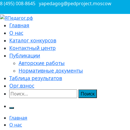
Перейти
8 (495) 008-8645
yapedagog@pedproject.moscow
к
содержимому
Всероссийские конкурсы для педагогов
Главная
ЯПедагог.рф
О нас
Каталог конкурсов
Контактный центр
Публикации
Авторские работы
Нормативные документы
Таблица результатов
Орг.взнос
Найти:
Главная
О нас