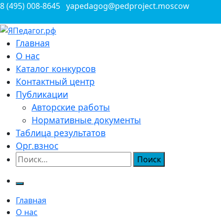
Перейти
8 (495) 008-8645
yapedagog@pedproject.moscow
к
содержимому
Всероссийские конкурсы для педагогов
Главная
ЯПедагог.рф
О нас
Каталог конкурсов
Контактный центр
Публикации
Авторские работы
Нормативные документы
Таблица результатов
Орг.взнос
Найти:
Главная
О нас