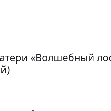
матери «Волшебный лос
й)