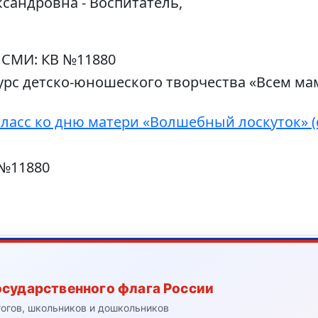
андровна - Воспитатель,
 СМИ: КВ №11880
урс детско-юношеского творчества «Всем м
ласс ко дню матери «Волшебный лоскуток» (
 №11880
осударственного флага России
гогов, школьников и дошкольников