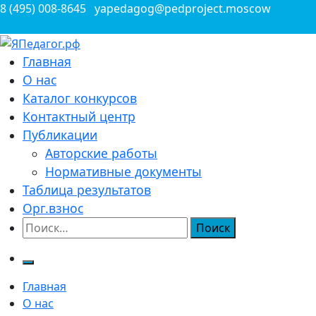
Перейти
8 (495) 008-8645
yapedagog@pedproject.moscow
к
содержимому
Всероссийские конкурсы для педагогов
Главная
ЯПедагог.рф
О нас
Каталог конкурсов
Контактный центр
Публикации
Авторские работы
Нормативные документы
Таблица результатов
Орг.взнос
Найти:
Главная
О нас