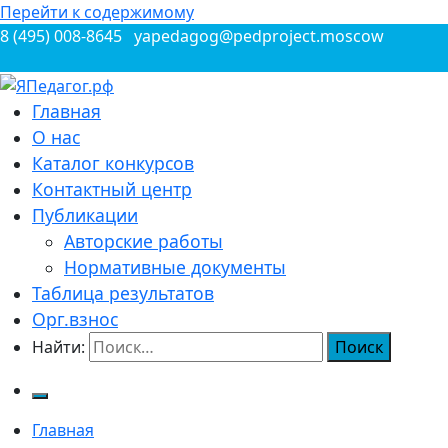
Перейти к содержимому
8 (495) 008-8645
yapedagog@pedproject.moscow
Всероссийские конкурсы для педагогов
Главная
ЯПедагог.рф
О нас
Каталог конкурсов
Контактный центр
Публикации
Авторские работы
Нормативные документы
Таблица результатов
Орг.взнос
Найти:
Главная