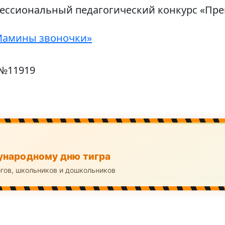
фессиональный педагогический конкурс «Пр
Мамины звоночки»
 №11919
народному дню тигра
огов, школьников и дошкольников