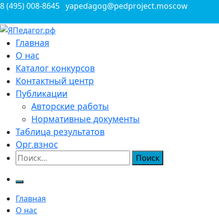
Перейти
8 (495) 008-8645
yapedagog@pedproject.moscow
к
содержимому
Всероссийские конкурсы для педагогов
Главная
ЯПедагог.рф
О нас
Каталог конкурсов
Контактный центр
Публикации
Авторские работы
Нормативные документы
Таблица результатов
Орг.взнос
Найти:
Главная
О нас