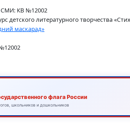
 СМИ: КВ №12002
рс детского литературного творчества «Сти
дний маскарад»
 №12002
осударственного флага России
гогов, школьников и дошкольников