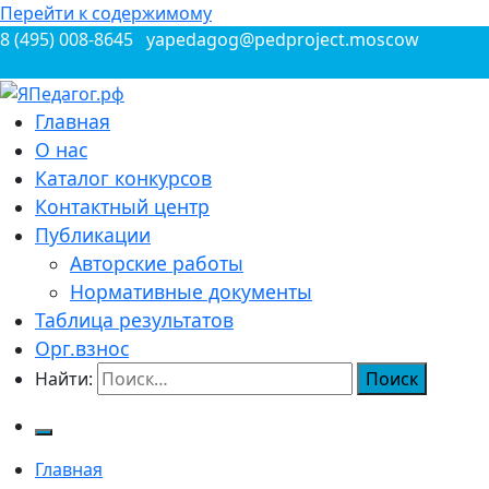
Перейти к содержимому
8 (495) 008-8645
yapedagog@pedproject.moscow
Всероссийские конкурсы для педагогов
Главная
ЯПедагог.рф
О нас
Каталог конкурсов
Контактный центр
Публикации
Авторские работы
Нормативные документы
Таблица результатов
Орг.взнос
Найти:
Главная