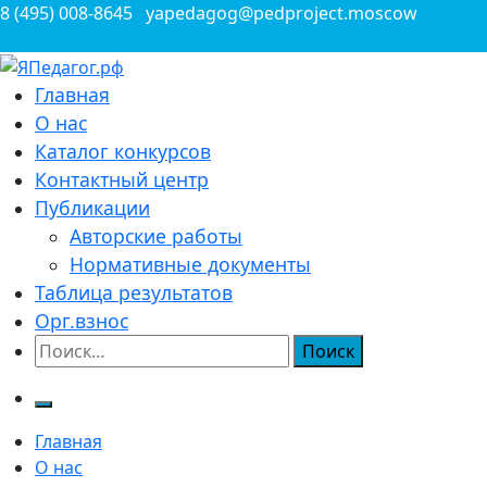
Перейти
8 (495) 008-8645
yapedagog@pedproject.moscow
к
содержимому
Всероссийские конкурсы для педагогов
Главная
ЯПедагог.рф
О нас
Каталог конкурсов
Контактный центр
Публикации
Авторские работы
Нормативные документы
Таблица результатов
Орг.взнос
Найти:
Главная
О нас