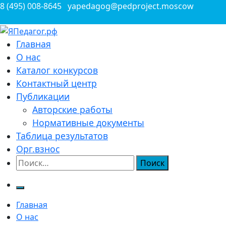
Перейти
8 (495) 008-8645
yapedagog@pedproject.moscow
к
содержимому
Всероссийские конкурсы для педагогов
Главная
ЯПедагог.рф
О нас
Каталог конкурсов
Контактный центр
Публикации
Авторские работы
Нормативные документы
Таблица результатов
Орг.взнос
Найти:
Главная
О нас