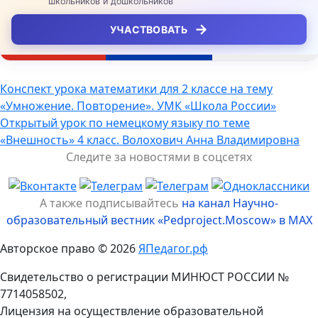
школьников и дошкольников
→
УЧАСТВОВАТЬ
Навигация
Конспект урока математики для 2 классе на тему
«Умножение. Повторение». УМК «Школа России»
по
Открытый урок по немецкому языку по теме
записям
«Внешность» 4 класс. Волохович Анна Владимировна
Следите за новостями в соцсетях
А также подписывайтесь
на канал Научно-
образовательный вестник «Pedproject.Moscow» в MAX
Авторское право © 2026
ЯПедагог.рф
Свидетельство о регистрации МИНЮСТ РОССИИ №
7714058502,
Лицензия на осуществление образовательной