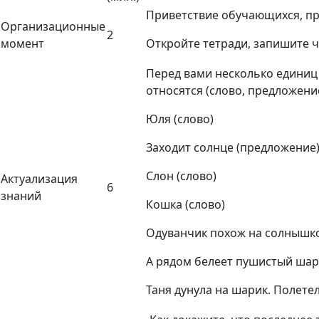
Приветствие обучающихся, про
Организационные
2
момент
Откройте тетради, запишите ч
Перед вами несколько единиц 
относятся (слово, предложение
Юля (слово)
Заходит солнце (предложение
Слон (слово)
Актуализация
6
знаний
Кошка (слово)
Одуванчик похож на солнышко
А рядом белеет пушистый шар
Таня дунула на шарик. Полетел