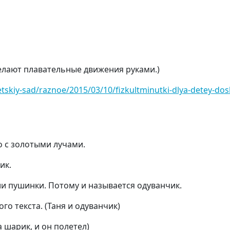
елают плавательные движения руками.)
detskiy-sad/raznoe/2015/03/10/fizkultminutki-dlya-detey-do
 с золотыми лучами.
ик.
ли пушинки.
П
отому и называется одуванчик.
го текста. (Таня и одуванчик)
а шарик, и он полетел)