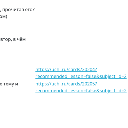
, прочитав его?
ом)
автор, в чём
https://uchi.ru/cards/20204?
recommended_lesson=false&subject_id=2
е тему и
https://uchi.ru/cards/20205?
recommended_lesson=false&subject_id=2