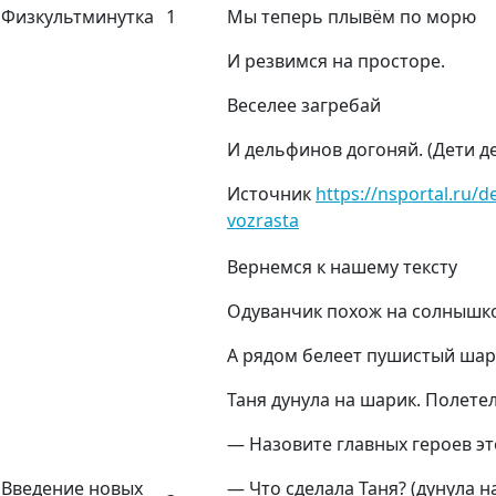
Физкультминутка
1
Мы теперь плывём по морю
И резвимся на просторе.
Веселее загребай
И дельфинов догоняй. (Дети д
Источник
https://nsportal.ru/
vozrasta
Вернемся к нашему тексту
Одуванчик похож на солнышко
А рядом белеет пушистый шар
Таня дунула на шарик. Полете
— Назовите главных героев это
Введение новых
— Что сделала Таня? (дунула н