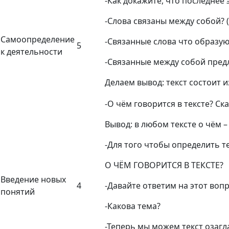
-Как докажите, что последнее э
-Слова связаны между собой? (
Самоопределение
-Связанные слова что образую
5
к деятельности
-Связанные между собой предл
Делаем вывод: текст состоит 
-О чём говорится в тексте? Ск
Вывод: в любом тексте о чём –
-Для того чтобы определить т
О ЧЁМ ГОВОРИТСЯ В ТЕКСТЕ?
Введение новых
4
-Давайте ответим на этот вопр
понятий
-Какова тема?
-Теперь мы можем текст озагла