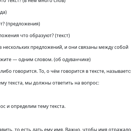
то текст? (в нем много слов)
да)
т? (предложения)
ожения что образуют? (текст)
из нескольких предложений, и они связаны между собой
ажите — одним словом. (об одуванчике)
 либо говорится. То, о чём говорится в тексте, называетс
ему текста, мы должны ответить на вопрос:
ос и определим тему текста.
вить, то есть дать ему имя. Важно, чтобы имя отражало 