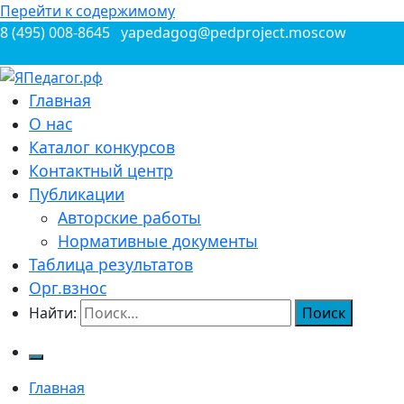
Перейти к содержимому
8 (495) 008-8645
yapedagog@pedproject.moscow
Всероссийские конкурсы для педагогов
Главная
ЯПедагог.рф
О нас
Каталог конкурсов
Контактный центр
Публикации
Авторские работы
Нормативные документы
Таблица результатов
Орг.взнос
Найти:
Главная