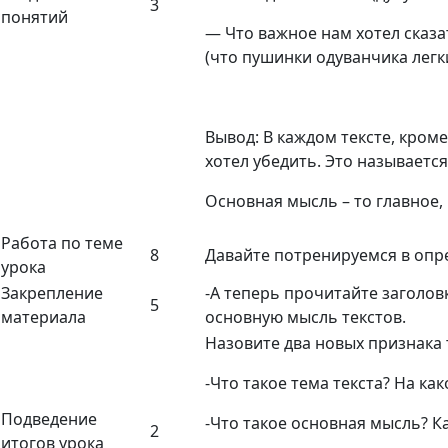
3
понятий
— Что важное нам хотел сказат
(что пушинки одуванчика легк
Вывод: В каждом тексте, кроме 
хотел убедить. Это называетс
Основная мысль – то главное, 
Работа по теме
8
Давайте потренируемся в опр
урока
Закрепление
-А теперь прочитайте заголовк
5
материала
основную мысль текстов.
Назовите два новых признака 
-Что такое тема текста? На ка
Подведение
-Что такое основная мысль? К
2
итогов урока