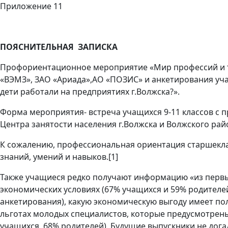
Приложение
11
ПОЯСНИТЕЛЬНАЯ ЗАПИСКА
Профориентационное мероприятие «Мир профессий и тв
«ВЭМЗ», ЗАО «Ариада»,АО «ПОЗИС» и анкетирования учащ
дети работали на предприятиях г.Волжска?».
Форма мероприятия- встреча учащихся 9-11 классов с 
Центра занятости населения г.Волжска и Волжского ра
К сожалению, профессиональная ориентация старшекла
знаний, умений и навыков.[1]
Также учащиеся редко получают информацию «из первых 
экономических условиях (67% учащихся и 59% родителе
анкетирования), какую экономическую выгоду имеет по
льготах молодых специалистов, которые предусмотре
учащихся, 68% родителей). Будущие выпускники не дог