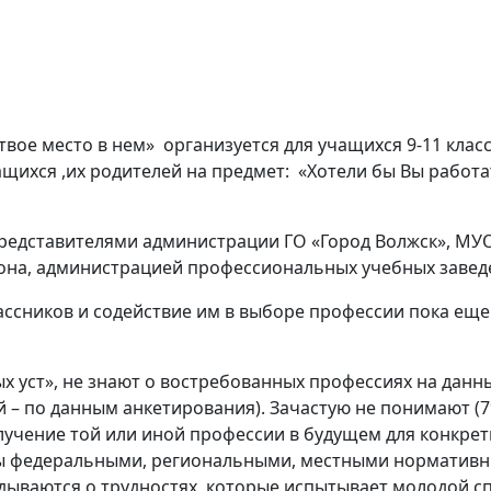
ое место в нем» организуется для учащихся 9-11 клас
ихся ,их родителей на предмет: «Хотели бы Вы работат
представителями администрации ГО «Город Волжск», МУ
йона, администрацией профессиональных учебных заведе
ссников и содействие им в выборе профессии пока ещ
уст», не знают о востребованных профессиях на данный
й – по данным анкетирования). Зачастую не понимают (
лучение той или иной профессии в будущем для конкре
ны федеральными, региональными, местными нормативн
адываются о трудностях, которые испытывает молодой с