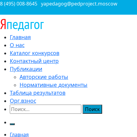
Перейти
8 (495) 008-8645
yapedagog@pedproject.moscow
к
содержимому
Всероссийские конкурсы для педагогов
Главная
ЯПедагог.рф
О нас
Каталог конкурсов
Контактный центр
Публикации
Авторские работы
Нормативные документы
Таблица результатов
Орг.взнос
Найти:
Главная