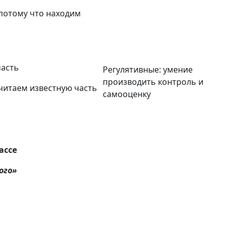
потому что находим
часть
Регулятивные: умение
производить контроль и
читаем известную часть
самооценку
ассе
ого»