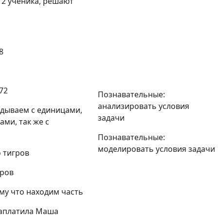
 2 ученика, решают
8
72
Познавательные:
анализировать условия
дываем с единицами,
задачи
ами, так же с
Познавательные:
моделировать условия задачи
 тигров
гров
му что находим часть
-заплатила Маша