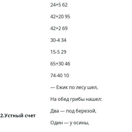
24+5
62
42+20
95
42+2
69
30-4
34
15-5
29
65+30
46
74-40
10
— Ежик по лесу шел,
На обед грибы нашел:
Два — под березой,
2.Устный счет
Один — у осины,