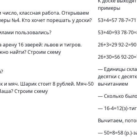
К доске выходят
примеры
 число, классная работа. Открываем
меры №4. Кто хочет порешать у доски?
53+4=57
78-7=71
илами пользовались?
53+40=93
78-70=
а арену 16 зверей: львов и тигров.
26+3=29
92-2=90
ужно найти? Строим схему
26+30=56
92-20=
— Единицы скла
в?
десятки с десятк
к и мяч. Шарик стоит 8 рублей. Мяч-50
вычитанием
 Маша? Строим схему
— Сколько было
— 16-4=12(з)-ти
Вычитаем, пото
— 50+8=58 (р.)