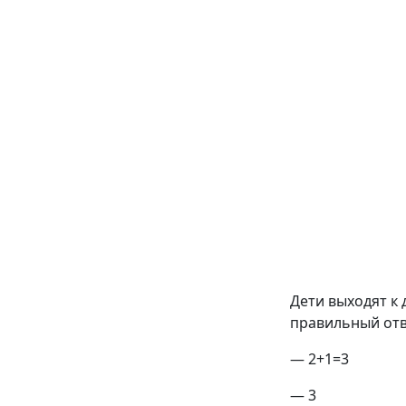
Дети выходят к 
правильный отв
— 2+1=3
— 3