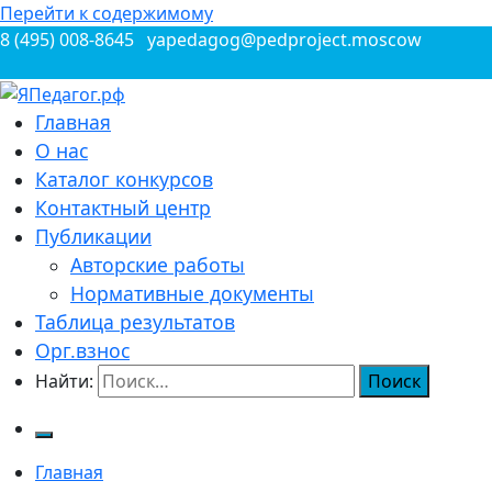
Перейти к содержимому
8 (495) 008-8645
yapedagog@pedproject.moscow
Всероссийские конкурсы для педагогов
Главная
ЯПедагог.рф
О нас
Каталог конкурсов
Контактный центр
Публикации
Авторские работы
Нормативные документы
Таблица результатов
Орг.взнос
Найти:
Главная