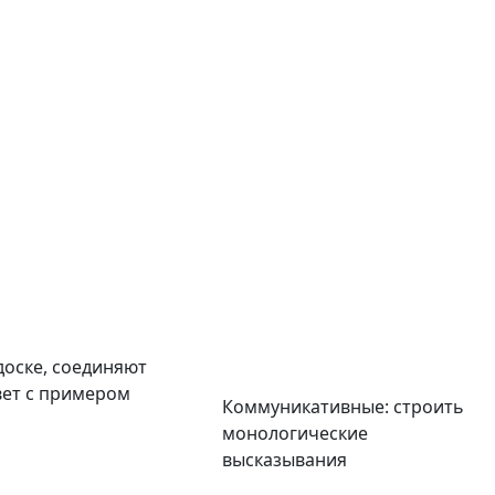
доске, соединяют
ет с примером
Коммуникативные: строить
монологические
высказывания