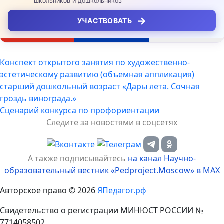
школьников и дошкольников
→
УЧАСТВОВАТЬ
Навигация
Конспект открытого занятия по художественно-
эстетическому развитию (объемная аппликация)
по
старший дошкольный возраст «Дары лета. Сочная
записям
гроздь винограда.»
Сценарий конкурса по профориентации
Следите за новостями в соцсетях
А также подписывайтесь
на канал Научно-
образовательный вестник «Pedproject.Moscow» в MAX
Авторское право © 2026
ЯПедагог.рф
Свидетельство о регистрации МИНЮСТ РОССИИ №
7714058502,