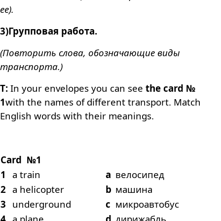
ее).
3)Групповая работа.
(Повторить слова, обозначающие виды
транспорта.)
Т:
In your envelopes you can see
the card №
1
with the names of different transport.
Match
English words with their meanings.
Card №1
1
a train
a
велосипед
2
a helicopter
b
машина
3
underground
c
микроавтобус
4
a plane
d
дирижабль