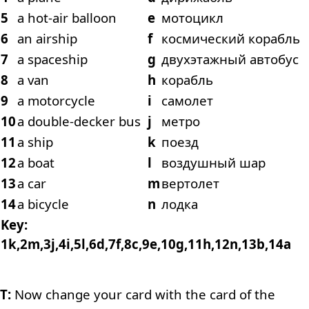
5
a hot-air balloon
e
мотоцикл
6
an airship
f
космический корабль
7
a spaceship
g
двухэтажный автобус
8
a van
h
корабль
9
a motorcycle
i
самолет
10
a double-decker bus
j
метро
11
a ship
k
поезд
12
a boat
l
воздушный шар
13
a car
m
вертолет
14
a bicycle
n
лодка
Key:
1k,2m,3j,4i,5l,6d,7f,8c,9e,10g,11h,12n,13b,14a
T:
Now change your card with the card of the