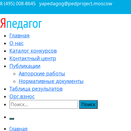
Перейти
8 (495) 008-8645
yapedagog@pedproject.moscow
к
содержимому
Всероссийские конкурсы для педагогов
Главная
ЯПедагог.рф
О нас
Каталог конкурсов
Контактный центр
Публикации
Авторские работы
Нормативные документы
Таблица результатов
Орг.взнос
Найти:
Главная