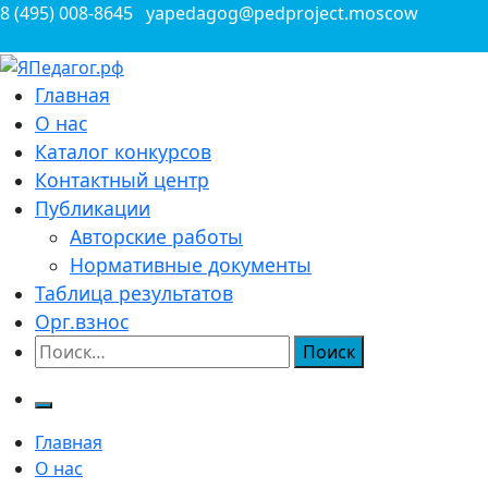
Перейти
8 (495) 008-8645
yapedagog@pedproject.moscow
к
содержимому
Всероссийские конкурсы для педагогов
Главная
ЯПедагог.рф
О нас
Каталог конкурсов
Контактный центр
Публикации
Авторские работы
Нормативные документы
Таблица результатов
Орг.взнос
Найти:
Главная
О нас