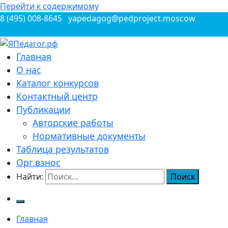
Перейти к содержимому
8 (495) 008-8645
yapedagog@pedproject.moscow
Всероссийские конкурсы для педагогов
Главная
ЯПедагог.рф
О нас
Каталог конкурсов
Контактный центр
Публикации
Авторские работы
Нормативные документы
Таблица результатов
Орг.взнос
Найти:
Главная