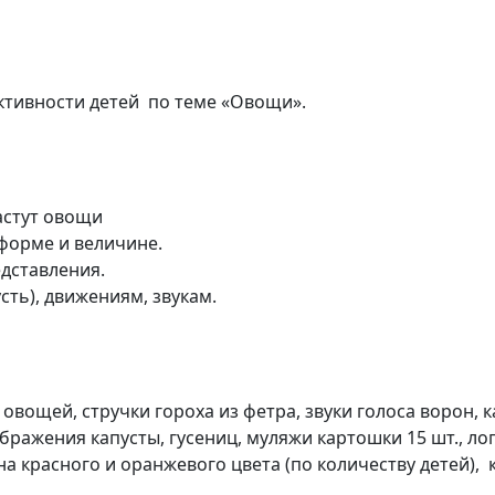
ктивности детей по теме «Овощи».
астут овощи
форме и величине.
едставления.
сть), движениям, звукам.
 овощей, стручки гороха из фетра, звуки голоса ворон,
ображения капусты, гусениц, муляжи картошки 15 шт., л
она красного и оранжевого цвета (по количеству детей),