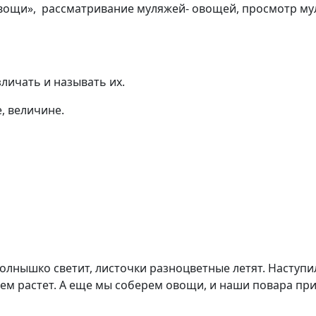
Овощи», рассматривание муляжей- овощей, просмотр му
зличать и называть их.
, величине.
солнышко светит, листочки разноцветные летят. Наступил
нем растет. А еще мы соберем овощи, и наши повара при