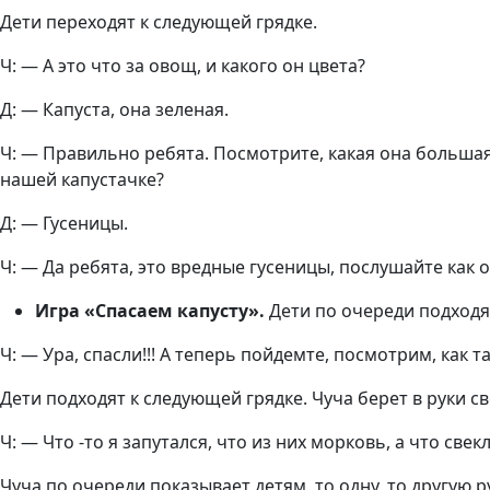
Дети переходят к следующей грядке.
Ч: — А это что за овощ, и какого он цвета?
Д: — Капуста, она зеленая.
Ч: — Правильно ребята. Посмотрите, какая она большая 
нашей капустачке?
Д: — Гусеницы.
Ч: — Да ребята, это вредные гусеницы, послушайте как о
Игра «Спасаем капусту».
Дети по очереди подходят
Ч: — Ура, спасли!!! А теперь пойдемте, посмотрим, как 
Дети подходят к следующей грядке. Чуча берет в руки св
Ч: — Что -то я запутался, что из них морковь, а что свек
Чуча по очереди показывает детям, то одну, то другую р