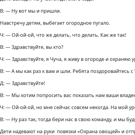
В: — Ну вот мы и пришли.
Навстречу детям, выбегает огородное пугало.
Ч: — Ой-ой-ой, что же делать, что делать. Как же так!
В: — Здравствуйте, вы кто?
Ч: — Здравствуйте, я Чуча, я живу в огороде и охраняю 
В: — А мы как раз к вам и шли. Ребята поздоровайтесь с
Д: — Здравствуйте!
В: — Мы хотим попросить вас показать нам ваши владе
Ч: — Ой-ой-ой, но мне сейчас совсем некогда. На мой ур
В: — Ну раз так, тогда бери нас в свою команду, и мы бу
Дети надевают на руки повязки «Охрана овощей» и отпра