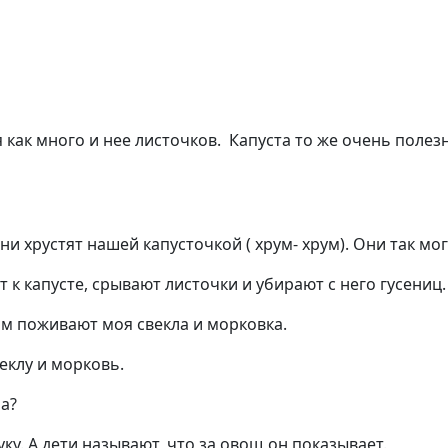
как много и нее листочков. Капуста то же очень полезна
ни хрустят нашей капусточкой ( хрум- хрум). Они так мог
 к капусте, срывают листочки и убирают с него гусениц.
там поживают моя свекла и морковка.
еклу и морковь.
ла?
уку. А дети называют, что за овощ он показывает.