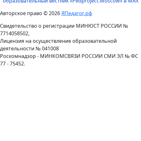
образовательный вестник «Pedproject.Moscow» в MAX
Авторское право © 2026
ЯПедагог.рф
Свидетельство о регистрации МИНЮСТ РОССИИ №
7714058502,
Лицензия на осуществление образовательной
деятельности № 041008
Роскомнадзор - МИНКОМСВЯЗИ РОССИИ СМИ ЭЛ № ФС
77 - 75452.
Пролистать
наверх