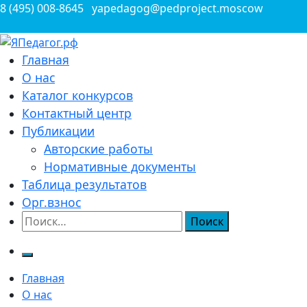
Перейти
8 (495) 008-8645
yapedagog@pedproject.moscow
к
содержимому
Всероссийские конкурсы для педагогов
Главная
ЯПедагог.рф
О нас
Каталог конкурсов
Контактный центр
Публикации
Авторские работы
Нормативные документы
Таблица результатов
Орг.взнос
Найти:
Главная
О нас