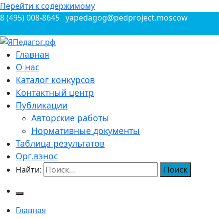
Перейти к содержимому
8 (495) 008-8645
yapedagog@pedproject.moscow
Всероссийские конкурсы для педагогов
Главная
ЯПедагог.рф
О нас
Каталог конкурсов
Контактный центр
Публикации
Авторские работы
Нормативные документы
Таблица результатов
Орг.взнос
Найти:
Главная