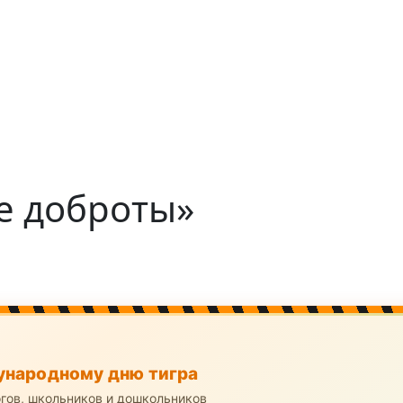
ре доброты»
народному дню тигра
огов, школьников и дошкольников