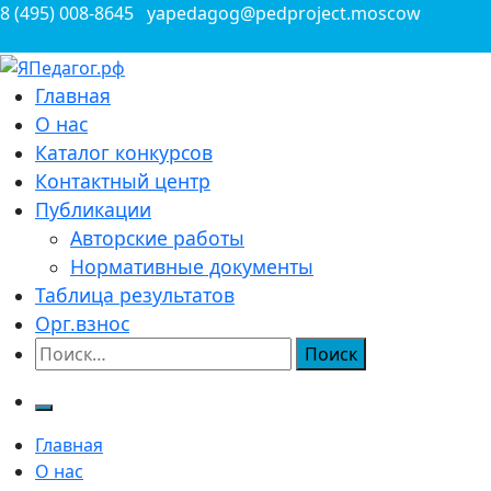
Перейти
8 (495) 008-8645
yapedagog@pedproject.moscow
к
содержимому
Всероссийские конкурсы для педагогов
Главная
ЯПедагог.рф
О нас
Каталог конкурсов
Контактный центр
Публикации
Авторские работы
Нормативные документы
Таблица результатов
Орг.взнос
Найти:
Главная
О нас