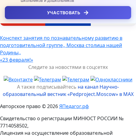
школьников и дошкольников
→
УЧАСТВОВАТЬ
Навигация
Конспект занятия по познавательному развитию в
подготовительной группе,, Москва столица нашей
по
Родины,,
записям
«23 февраля!»
Следите за новостями в соцсетях
А также подписывайтесь
на канал Научно-
образовательный вестник «Pedproject.Moscow» в MAX
Авторское право © 2026
ЯПедагог.рф
Свидетельство о регистрации МИНЮСТ РОССИИ №
7714058502,
Лицензия на осуществление образовательной