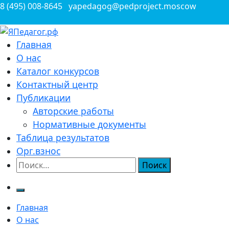
Перейти
8 (495) 008-8645
yapedagog@pedproject.moscow
к
содержимому
Всероссийские конкурсы для педагогов
Главная
ЯПедагог.рф
О нас
Каталог конкурсов
Контактный центр
Публикации
Авторские работы
Нормативные документы
Таблица результатов
Орг.взнос
Найти:
Главная
О нас