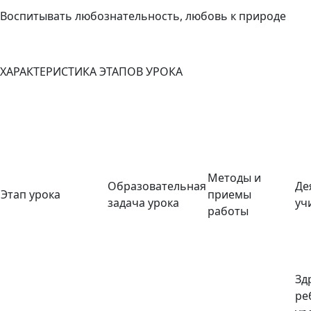
Воспитывать любознательность, любовь к природе
ХАРАКТЕРИСТИКА ЭТАПОВ УРОКА
Методы и
Образовательная
Де
Этап урока
приемы
задача урока
уч
работы
Зд
ре