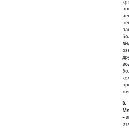
кр
по
че
не
па
Бо
ви
оз
др
во
бо
ко
пр
жи
8.
Мл
–
з
от