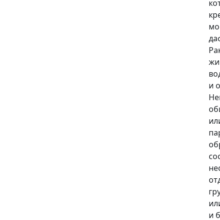
ко
кр
мо
да
Ра
жи
во
и 
Не
об
ил
па
об
со
не
от
гр
ил
и 