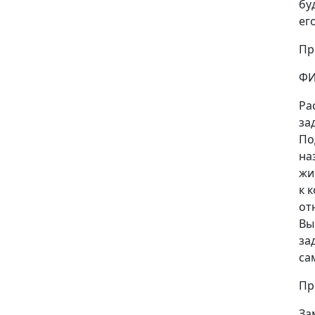
бу
ег
Пр
ФИ
Ра
за
По
на
жи
к 
от
Вы
за
са
Пр
За