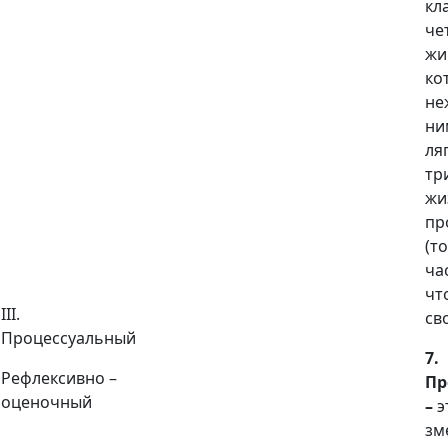
кл
че
жи
ко
не
ни
ля
тр
жи
пр
(то
час
чт
III.
св
Процессуальный
7.
Рефлексивно –
Пр
оценочный
–
э
зм