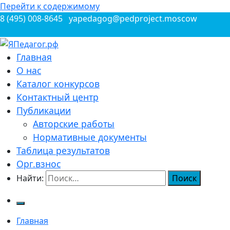
Перейти к содержимому
8 (495) 008-8645
yapedagog@pedproject.moscow
Всероссийские конкурсы для педагогов
Главная
ЯПедагог.рф
О нас
Каталог конкурсов
Контактный центр
Публикации
Авторские работы
Нормативные документы
Таблица результатов
Орг.взнос
Найти:
Главная