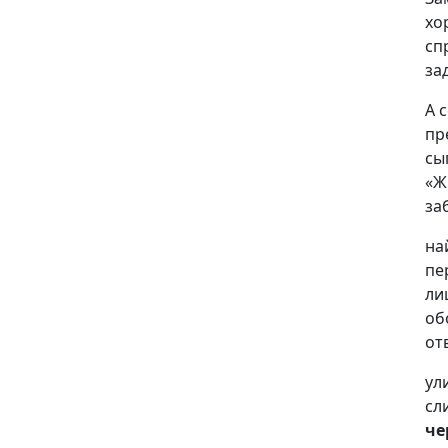
хо
сп
за
А 
пр
сы
«Ж
за
на
пе
ли
об
от
ул
сл
че