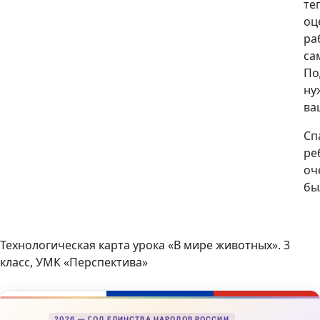
те
оц
ра
са
По
ну
ва
Сп
ре
оч
бы
Технологическая карта урока «В мире животных». 3
класс, УМК «Перспектива»
2026 — ГОД ЕДИНСТВА НАРОДОВ РОССИИ