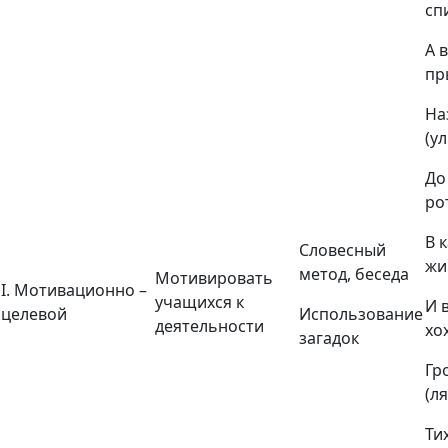
сп
А 
пр
На
(у
До
ро
В 
Словесный
жи
метод, беседа
Мотивировать
I. Мотивационно –
учащихся к
И 
целевой
Использование
деятельности
хо
загадок
Гр
(л
Ти