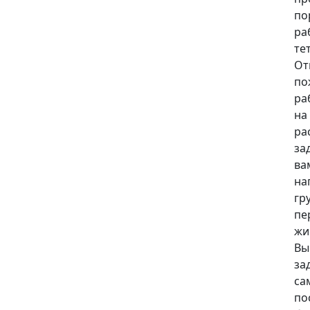
по
ра
те
От
по
ра
на 
ра
за
ва
на
гр
пе
жи
Вы
за
са
по