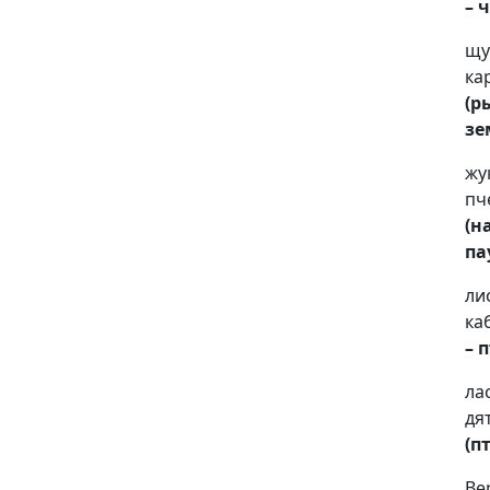
– 
щу
ка
(р
зе
жу
пч
(н
па
ли
ка
– 
ла
дя
(п
Ве