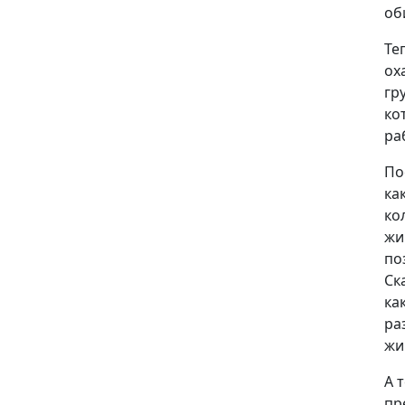
об
Те
ох
гр
ко
ра
По
ка
ко
жи
по
Ск
ка
ра
жи
А 
пр