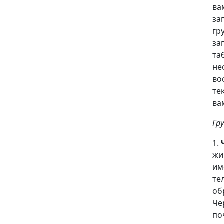
ва
за
гр
за
та
не
во
те
ва
Гр
1.
жи
им
те
об
Че
по