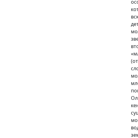
ос
ко
вс
де
мо
зв
вт
«м
(о
сл
мо
мл
по
Ол
ке
су
мо
во
зе