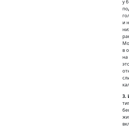
у 
по
го
и 
ни
ра
Мо
в 
на
эт
от
сл
ка
3.
ти
бе
жи
вк