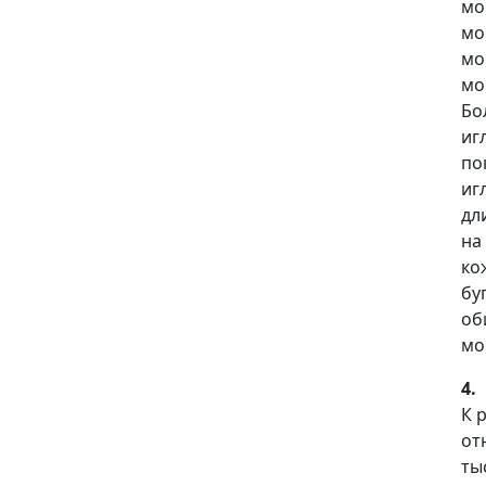
мо
мо
мо
мо
Бо
иг
по
иг
дл
на
ко
бу
об
мо
4.
К 
от
ты