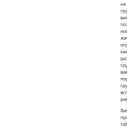
на
гр
ва
по
но
жи
оп
ка
ра
гр
ва
по
гр
вс
ра
Ва
пр
та