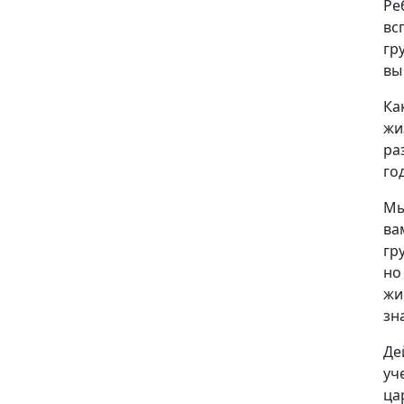
Ре
вс
гр
вы
Ка
жи
ра
го
Мы
ва
гр
но
жи
зн
Де
уч
ца