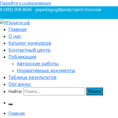
Перейти к содержимому
8 (495) 008-8645
yapedagog@pedproject.moscow
Всероссийские конкурсы для педагогов
Главная
ЯПедагог.рф
О нас
Каталог конкурсов
Контактный центр
Публикации
Авторские работы
Нормативные документы
Таблица результатов
Орг.взнос
Найти:
Главная