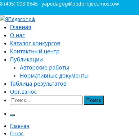
Перейти
8 (495) 008-8645
yapedagog@pedproject.moscow
к
содержимому
Всероссийские конкурсы для педагогов
Главная
ЯПедагог.рф
О нас
Каталог конкурсов
Контактный центр
Публикации
Авторские работы
Нормативные документы
Таблица результатов
Орг.взнос
Найти:
Главная
О нас