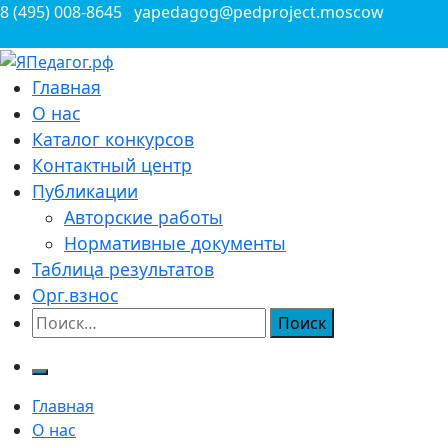
Перейти
8 (495) 008-8645
yapedagog@pedproject.moscow
к
содержимому
Всероссийские конкурсы для педагогов
Главная
ЯПедагог.рф
О нас
Каталог конкурсов
Контактный центр
Публикации
Авторские работы
Нормативные документы
Таблица результатов
Орг.взнос
Найти:
Главная
О нас